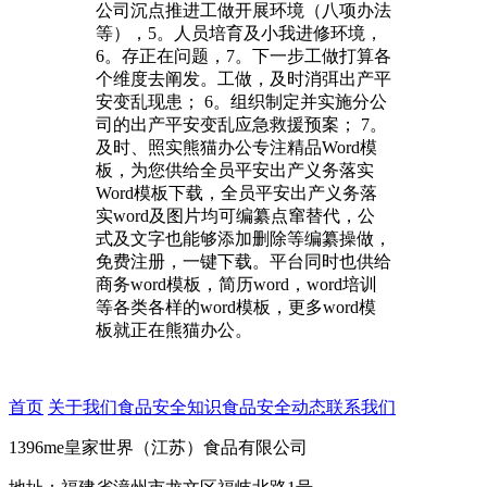
公司沉点推进工做开展环境（八项办法
等），5。人员培育及小我进修环境，
6。存正在问题，7。下一步工做打算各
个维度去阐发。工做，及时消弭出产平
安变乱现患； 6。组织制定并实施分公
司的出产平安变乱应急救援预案； 7。
及时、照实熊猫办公专注精品Word模
板，为您供给全员平安出产义务落实
Word模板下载，全员平安出产义务落
实word及图片均可编纂点窜替代，公
式及文字也能够添加删除等编纂操做，
免费注册，一键下载。平台同时也供给
商务word模板，简历word，word培训
等各类各样的word模板，更多word模
板就正在熊猫办公。
首页
关于我们
食品安全知识
食品安全动态
联系我们
1396me皇家世界（江苏）食品有限公司