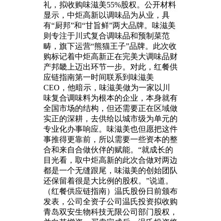
礼，拟收购味滋美55%股权。公开材料
显示，中炬高新以调味品为从业，具
有“厨邦”和“甘旨鲜”两大品牌。味滋美
则专注于川式复合调味品和预制菜范
畴，旗下运营“熊猫王子”品牌。此次收
购标记着中炬高新正在完美大调味品财
产邦畿上迈出环节一步。对此，红餐供
应链指南第一时间联系到味滋美
CEO，他暗示，味滋美做为一家以川
味复合调味料为根本的企业，本身就有
全国市场的结构，但还需要正在区域做
实正的深耕，去供给以城市级为单元的
专业化办事响应。味滋美也但愿把这件
事推得更靠前，所以需要一些资本的整
合和来自合做伙伴的赋能。“就成长的
目光看，取中炬高新的此次合做对两边
都是一个无缝跟尾，味滋美的创始团队
还保留着很是大比例的股权。”说道。
（红餐供应链指南）温氏股份日前颁布
发表，公司全资子公司温氏投资拟收购
青岛双安生物科技无限公司部门股权，