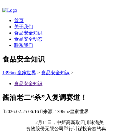
首页
关于我们
食品安全知识
食品安全动态
联系我们
食品安全知识
1396me皇家世界
>
食品安全知识
>
食品安全知识
酱油老二“杀”入复调赛道！

2026-02-25 06:16

来源: 1396me皇家世界
2月11日，中炬高新取四川味滋美
食物股份无限公司举行计谋投资签约典